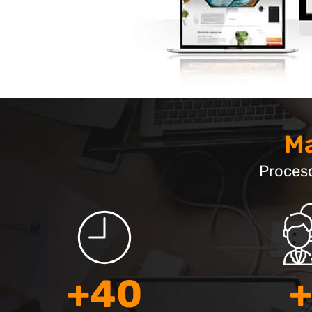
Ma
Proceso
+
40
+