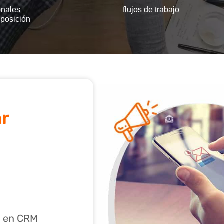
onales
flujos de trabajo
sposición
r​
s en CRM