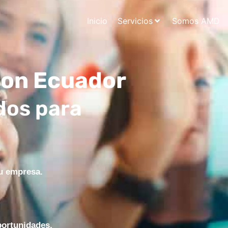
Inicio
Servicios
Somos AMD
ion Ecuador
dos para
u empresa.
portunidades.