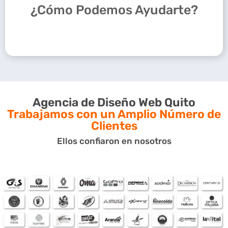
rendimiento e
¿Cómo Podemos Ayudarte?
Imagen de Marca.
integraciones con ERP u
Posicionamiento en el
otros y estrategia digital
Mercado.
como SEO, CRM y redes
Funciona 24/7.
sociales.
Ahorra en gastos
logísticos.
Contacto directo con tus
clientes.
Agencia de Diseño Web Quito
Web administrables.
Trabajamos con un Amplio Número de
Clientes
Diseño web Quito
personalizado,
Ellos confiaron en nosotros
totalmente pensado en
sus necesidades.