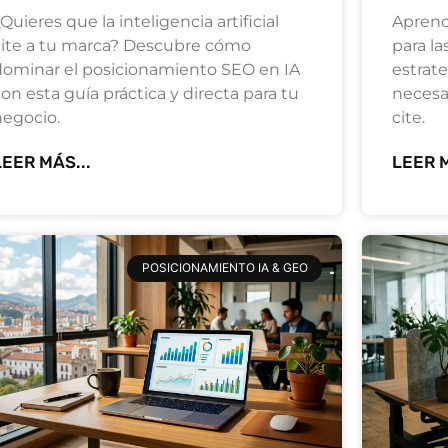
Quieres que la inteligencia artificial
Aprend
cite a tu marca? Descubre cómo
para la
dominar el posicionamiento SEO en IA
estrat
on esta guía práctica y directa para tu
necesar
negocio.
cite.
LEER MÁS...
LEER M
POSICIONAMIENTO IA & GEO