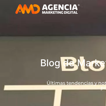
Blog de Market
Últimas tendencias y not
po