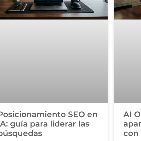
Posicionamiento SEO en
AI 
IA: guía para liderar las
apa
búsquedas
con 