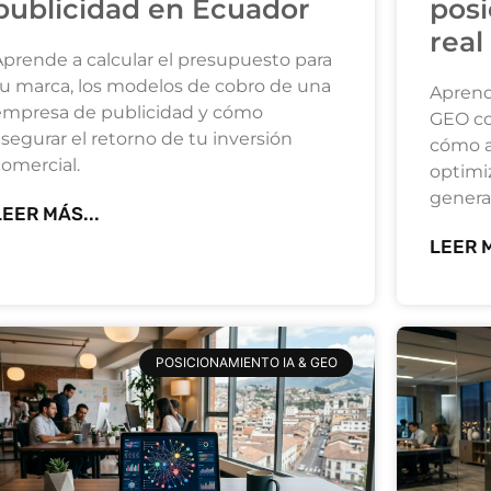
publicidad en Ecuador
pos
real
Aprende a calcular el presupuesto para
tu marca, los modelos de cobro de una
Aprend
empresa de publicidad y cómo
GEO co
segurar el retorno de tu inversión
cómo au
comercial.
optimi
genera
LEER MÁS...
LEER M
POSICIONAMIENTO IA & GEO