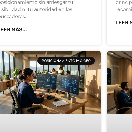
posicionamiento sin arriesgar tu
princip
isibilidad ni tu autoridad en los
recomi
buscadores.
LEER M
LEER MÁS...
POSICIONAMIENTO IA & GEO